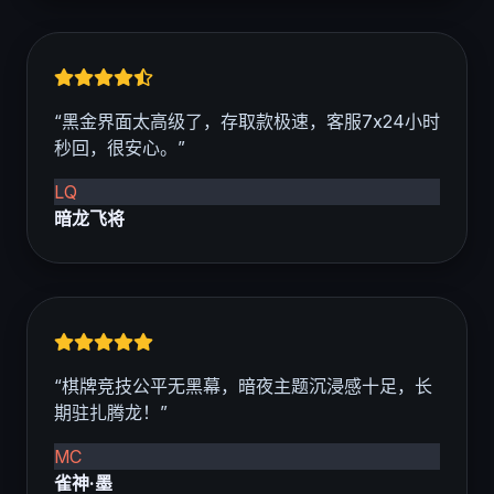
“黑金界面太高级了，存取款极速，客服7x24小时
秒回，很安心。”
LQ
暗龙飞将
“棋牌竞技公平无黑幕，暗夜主题沉浸感十足，长
期驻扎腾龙！”
MC
雀神·墨