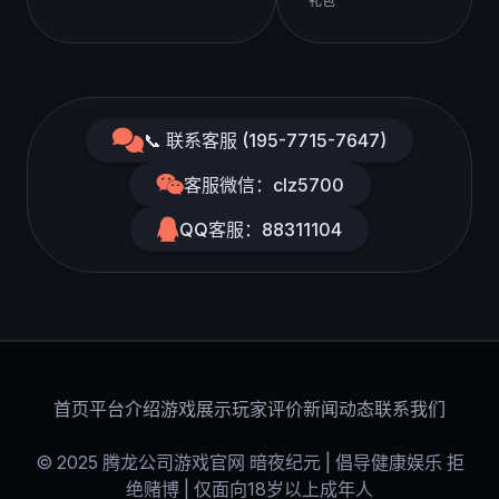
礼包
📞 联系客服 (195-7715-7647)
客服微信：clz5700
QQ客服：88311104
首页
平台介绍
游戏展示
玩家评价
新闻动态
联系我们
© 2025 腾龙公司游戏官网 暗夜纪元 | 倡导健康娱乐 拒
绝赌博 | 仅面向18岁以上成年人