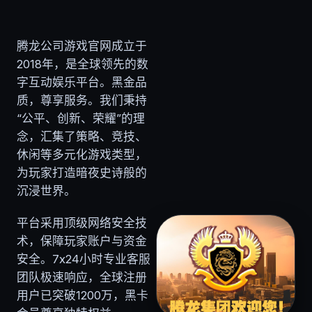
腾龙公司游戏官网成立于
2018年，是全球领先的数
字互动娱乐平台。黑金品
质，尊享服务。我们秉持
“公平、创新、荣耀”的理
念，汇集了策略、竞技、
休闲等多元化游戏类型，
为玩家打造暗夜史诗般的
沉浸世界。
平台采用顶级网络安全技
术，保障玩家账户与资金
安全。7x24小时专业客服
团队极速响应，全球注册
用户已突破1200万，黑卡